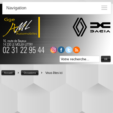
Navigation
ok
>
>
Vous êtes ici
Accueil
Occasions