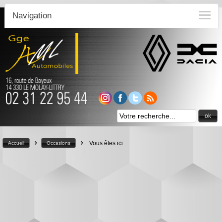
Navigation
ok
>
>
Vous êtes ici
Accueil
Occasions