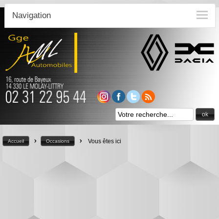
Navigation
ok
>
>
Vous êtes ici
Accueil
Occasions