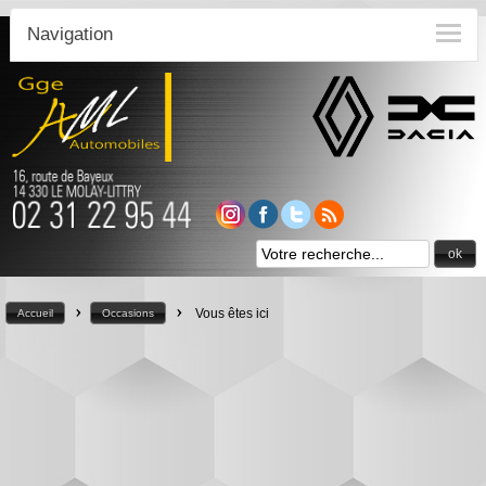
Navigation
ok
>
>
Vous êtes ici
Accueil
Occasions